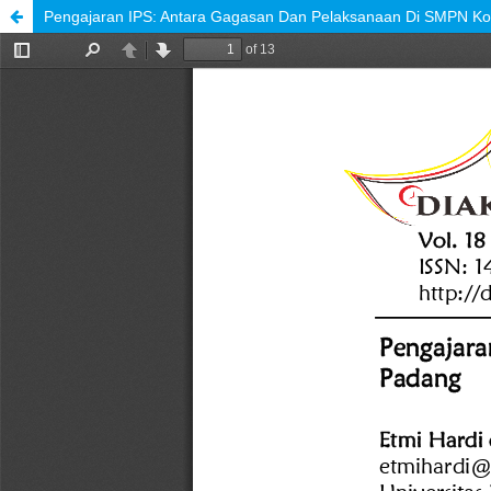
Pengajaran IPS: Antara Gagasan Dan Pelaksanaan Di SMPN K